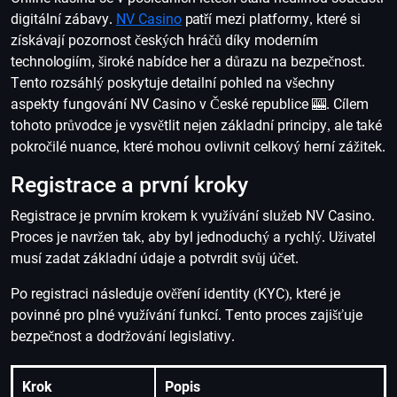
digitální zábavy.
NV Casino
patří mezi platformy, které si
získávají pozornost českých hráčů díky moderním
technologiím, široké nabídce her a důrazu na bezpečnost.
Tento rozsáhlý poskytuje detailní pohled na všechny
aspekty fungování NV Casino v České republice 🎰. Cílem
tohoto průvodce je vysvětlit nejen základní principy, ale také
pokročilé nuance, které mohou ovlivnit celkový herní zážitek.
Registrace a první kroky
Registrace je prvním krokem k využívání služeb NV Casino.
Proces je navržen tak, aby byl jednoduchý a rychlý. Uživatel
musí zadat základní údaje a potvrdit svůj účet.
Po registraci následuje ověření identity (KYC), které je
povinné pro plné využívání funkcí. Tento proces zajišťuje
bezpečnost a dodržování legislativy.
Krok
Popis