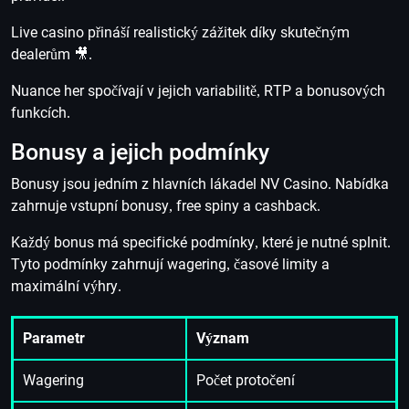
Live casino přináší realistický zážitek díky skutečným
dealerům 🎥.
Nuance her spočívají v jejich variabilitě, RTP a bonusových
funkcích.
Bonusy a jejich podmínky
Bonusy jsou jedním z hlavních lákadel NV Casino. Nabídka
zahrnuje vstupní bonusy, free spiny a cashback.
Každý bonus má specifické podmínky, které je nutné splnit.
Tyto podmínky zahrnují wagering, časové limity a
maximální výhry.
Parametr
Význam
Wagering
Počet protočení