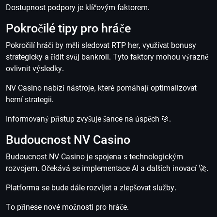
Dostupnost podpory je klíčovým faktorem.
Pokročilé tipy pro hráče
Pokročilí hráči by měli sledovat RTP her, využívat bonusy
strategicky a řídit svůj bankroll. Tyto faktory mohou výrazně
ovlivnit výsledky.
NV Casino nabízí nástroje, které pomáhají optimalizovat
herní strategii.
Informovaný přístup zvyšuje šance na úspěch 🎯.
Budoucnost NV Casino
Budoucnost NV Casino je spojena s technologickým
rozvojem. Očekává se implementace AI a dalších inovací 🚀.
Platforma se bude dále rozvíjet a zlepšovat služby.
To přinese nové možnosti pro hráče.