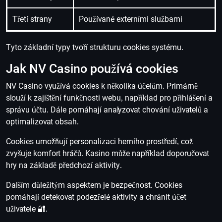
Třetí strany
Používané externími službami
Tyto základní typy tvoří strukturu cookies systému.
Jak NV Casino používá cookies
NV Casino využívá cookies k několika účelům. Primárně
slouží k zajištění funkčnosti webu, například pro přihlášení a
správu účtu. Dále pomáhají analyzovat chování uživatelů a
optimalizovat obsah.
Cookies umožňují personalizaci herního prostředí, což
zvyšuje komfort hráčů. Kasino může například doporučovat
hry na základě předchozí aktivity.
Dalším důležitým aspektem je bezpečnost. Cookies
pomáhají detekovat podezřelé aktivity a chránit účet
uživatele 🔐.