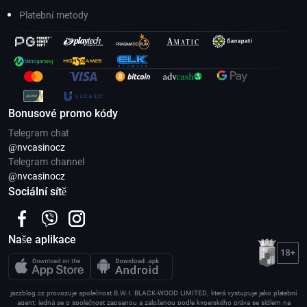
Platební metody
Bonusové promo kódy
Telegram chat
@nvcasinocz
Telegram channel
@nvcasinocz
Sociální sítě
Naše aplikace
jazzblog.cz provozuje společnost B.W.I. BLACK-WOOD LIMITED, která vystupuje jako platební
agent; jedná se o společnost zapsanou a založenou podle kyperského práva se sídlem na